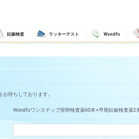
妊娠検査
ラッキーテスト
Wondfo
をお待ちしております。
Wondfoワンステップ排卵検査薬60本+早期妊娠検査薬